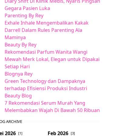
Diary Shift Di Klinik Medis, Nyaris Pingsan
Gegara Pasien Luka
Parenting By Rey
Exhale Inhale Mengembalikan Kakak
Darrell Dalam Rules Parenting Ala
Maminya
Beauty By Rey
Rekomendasi Parfum Wanita Wangi
Mewah Merk Lokal, Elegan untuk Dipakai
Setiap Hari
Blognya Rey
Green Technology dan Dampaknya
terhadap Efisiensi Produksi Industri
Beauty Blog
7 Rekomendasi Serum Murah Yang
Melembabkan Wajah Di Bawah 50 Ribuan
OG ARCHIVE
ei 2026
Feb 2026
[1]
[3]