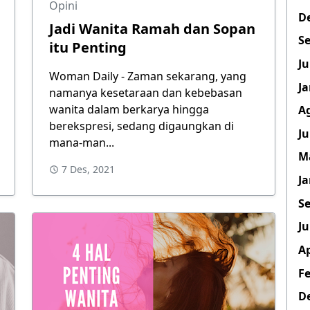
Opini
D
Jadi Wanita Ramah dan Sopan
Se
itu Penting
Ju
Woman Daily - Zaman sekarang, yang
Ja
namanya kesetaraan dan kebebasan
wanita dalam berkarya hingga
A
berekspresi, sedang digaungkan di
Ju
mana-man...
M
7 Des, 2021
Ja
Se
Ju
Ap
Fe
D