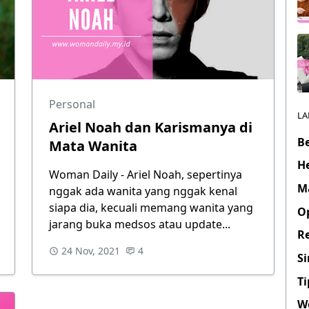
Personal
LA
Ariel Noah dan Karismanya di
B
Mata Wanita
H
Woman Daily - Ariel Noah, sepertinya
M
nggak ada wanita yang nggak kenal
siapa dia, kecuali memang wanita yang
O
jarang buka medsos atau update...
Re
24 Nov, 2021
4
Si
Ti
W