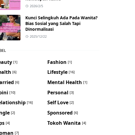
2026/2/5
Kunci Selingkuh Ada Pada Wanita?
Bias Sosial yang Salah Tapi
Dinormalisasi
2025/12/22
BEL
eauty
Fashion
[1]
[1]
ealth
Lifestyle
[6]
[16]
arried
Mental Health
[6]
[1]
pini
Personal
[10]
[3]
lationship
Self Love
[16]
[2]
ngle
Sponsored
[2]
[6]
ps
Tokoh Wanita
[4]
[4]
oman
[7]